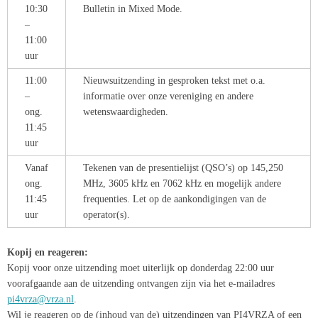
10:30
Bulletin in Mixed Mode.
–
11:00
uur
11:00
Nieuwsuitzending in gesproken tekst met o.a.
–
informatie over onze vereniging en andere
ong.
wetenswaardigheden.
11:45
uur
Vanaf
Tekenen van de presentielijst (QSO’s) op 145,250
ong.
MHz, 3605 kHz en 7062 kHz en mogelijk andere
11:45
frequenties. Let op de aankondigingen van de
uur
operator(s).
Kopij en reageren:
Kopij voor onze uitzending moet uiterlijk op donderdag 22:00 uur
voorafgaande aan de uitzending ontvangen zijn via het e-mailadres
pi4vrza@vrza.nl
.
Wil je reageren op de (inhoud van de) uitzendingen van PI4VRZA of een