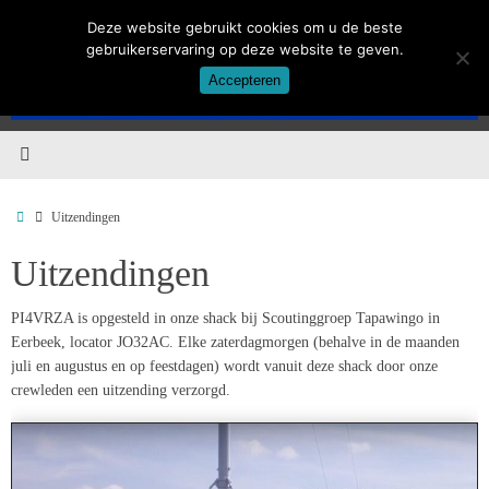
Ga
Deze website gebruikt cookies om u de beste
naar
gebruikerservaring op deze website te geven.
de
Accepteren
inhoud
Home
Uitzendingen
Uitzendingen
PI4VRZA is opgesteld in onze shack bij Scoutinggroep Tapawingo in
Eerbeek, locator JO32AC. Elke zaterdagmorgen (behalve in de maanden
juli en augustus en op feestdagen) wordt vanuit deze shack door onze
crewleden een uitzending verzorgd.